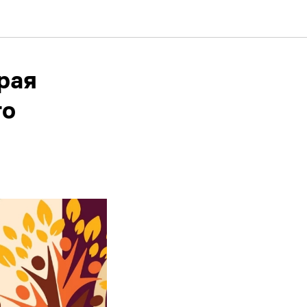
рая
го