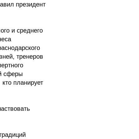
лавил президент
ого и среднего
неса
раснодарского
вней, тренеров
пертного
й сферы
 кто планирует
частвовать
 традиций