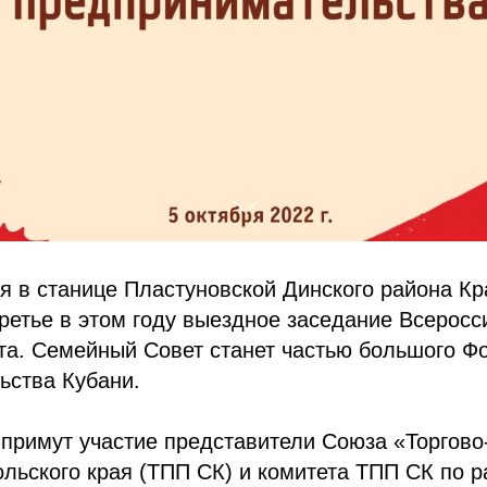
ря в станице Пластуновской Динского района К
третье в этом году выездное заседание Всеросс
та. Семейный Совет станет частью большого Ф
ьства Кубани.
 примут участие представители Союза «Торгов
льского края (ТПП СК) и комитета ТПП СК по 