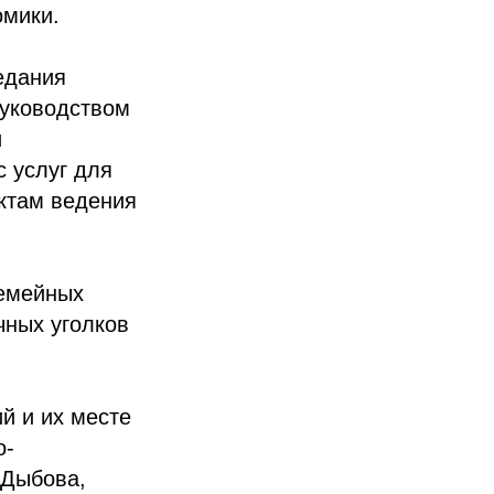
омики.
едания
руководством
и
 услуг для
ктам ведения
семейных
чных уголков
й и их месте
о-
 Дыбова,