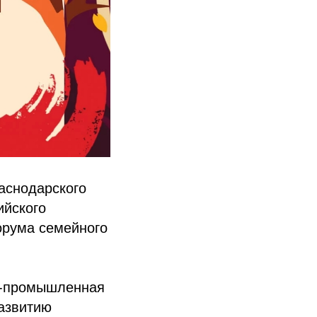
раснодарского
ийского
орума семейного
о-промышленная
развитию