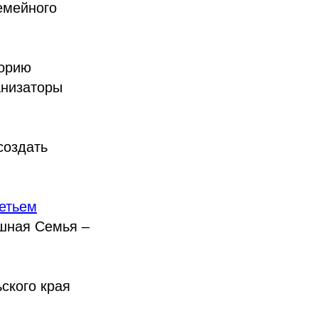
емейного
горию
анизаторы
создать
етьем
шная Семья –
ского края