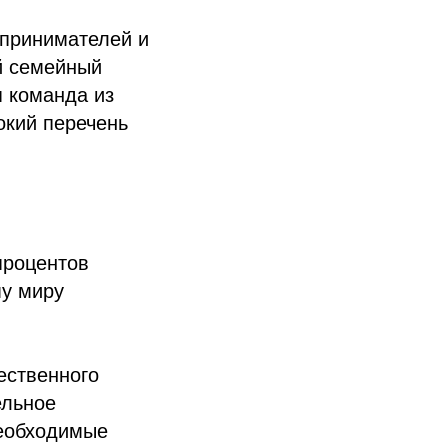
дпринимателей и
й семейный
я команда из
окий перечень
процентов
му миру
ественного
ельное
необходимые