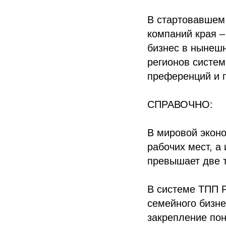
В стартовавшем 
компаний края –
бизнес в нынешн
регионов систем
преференций и 
СПРАВОЧНО:
В мировой эконо
рабочих мест, а
превышает две т
В системе ТПП 
семейного бизн
закрепление по