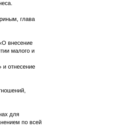
неса.
риным, глава
 «О внесение
тии малого и
 и отнесение
тношений,
нах для
нением по всей