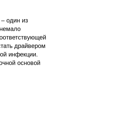
– один из
 немало
соответствующей
стать драйвером
ной инфекции.
очной основой