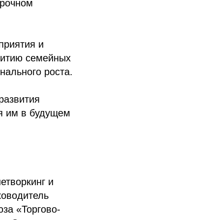
срочном
приятия и
витию семейных
нального роста.
развития
я им в будущем
нетворкинг и
ководитель
за «Торгово-