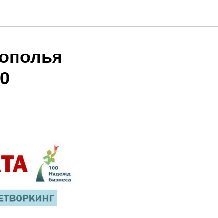
рополья
0