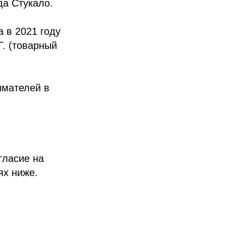
а Стукало.
 в 2021 году
. (товарный
имателей в
гласие на
ях ниже.