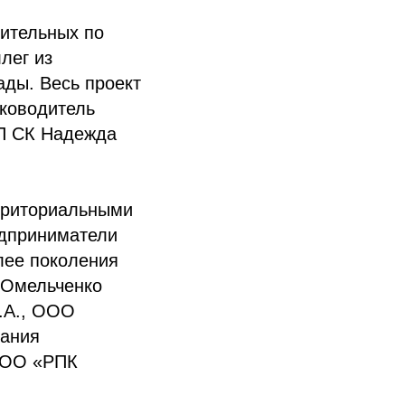
вительных по
лег из
ады. Весь проект
уководитель
ПП СК Надежда
ерриториальными
едприниматели
лее поколения
П Омельченко
И.А., ООО
пания
ООО «РПК