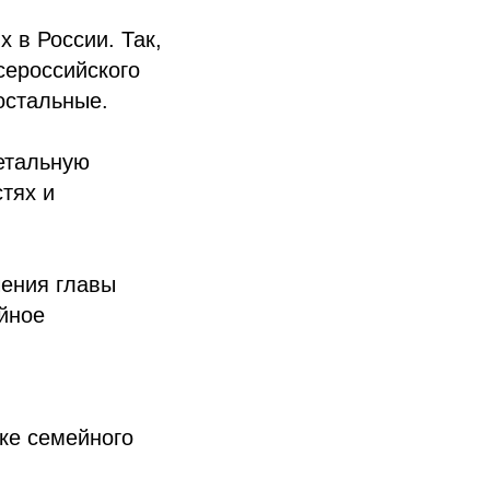
 в России. Так,
сероссийского
остальные.
детальную
тях и
чения главы
йное
ке семейного