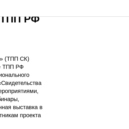
ли
 ТПП РФ
» (ТПП СК)
те ТПП РФ
ионального
 «Свидетельства
мероприятиями,
бинары,
нная выставка в
тникам проекта